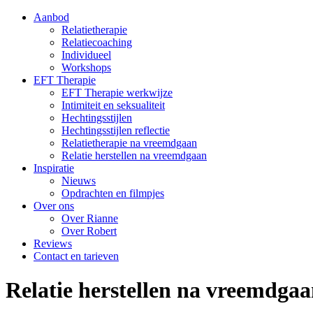
Aanbod
Relatietherapie
Relatiecoaching
Individueel
Workshops
EFT Therapie
EFT Therapie werkwijze
Intimiteit en seksualiteit
Hechtingsstijlen
Hechtingsstijlen reflectie
Relatietherapie na vreemdgaan
Relatie herstellen na vreemdgaan
Inspiratie
Nieuws
Opdrachten en filmpjes
Over ons
Over Rianne
Over Robert
Reviews
Contact en tarieven
Relatie herstellen na vreemdga