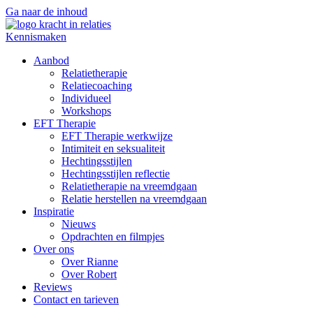
Ga naar de inhoud
Kennismaken
Aanbod
Relatietherapie
Relatiecoaching
Individueel
Workshops
EFT Therapie
EFT Therapie werkwijze
Intimiteit en seksualiteit
Hechtingsstijlen
Hechtingsstijlen reflectie
Relatietherapie na vreemdgaan
Relatie herstellen na vreemdgaan
Inspiratie
Nieuws
Opdrachten en filmpjes
Over ons
Over Rianne
Over Robert
Reviews
Contact en tarieven